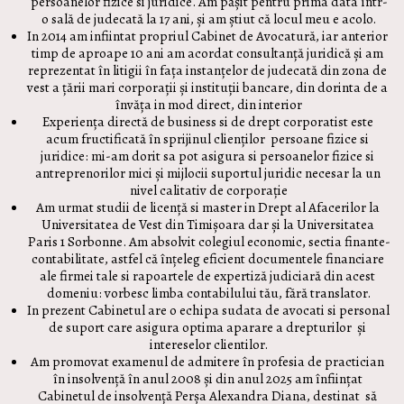
persoanelor fizice si juridice. Am pășit pentru prima data într-
o sală de judecată la 17 ani, și am știut că locul meu e acolo.
In 2014 am infiintat propriul Cabinet de Avocatură, iar anterior 
timp de aproape 10 ani am acordat consultanță juridică și am 
reprezentat în litigii în fața instanțelor de judecată din zona de 
vest a țării mari corporații și instituții bancare, din dorinta de a 
învăța in mod direct, din interior
Experiența directă de business si de drept corporatist este 
acum fructificată în sprijinul clienților  persoane fizice si 
juridice: mi-am dorit sa pot asigura si persoanelor fizice si 
antreprenorilor mici și mijlocii suportul juridic necesar la un 
nivel calitativ de corporație
Am urmat studii de licență si master in Drept al Afacerilor la 
Universitatea de Vest din Timișoara dar și la Universitatea 
Paris 1 Sorbonne. Am absolvit colegiul economic, sectia finante-
contabilitate, astfel că înțeleg eficient documentele financiare 
ale firmei tale si rapoartele de expertiză judiciară din acest 
domeniu: vorbesc limba contabilului tău, fără translator.
In prezent Cabinetul are o echipa sudata de avocati si personal 
de suport care asigura optima aparare a drepturilor  și 
intereselor clientilor.
Am promovat examenul de admitere în profesia de practician 
în insolvență în anul 2008 și din anul 2025 am înființat 
Cabinetul de insolvență Perșa Alexandra Diana, destinat  să 