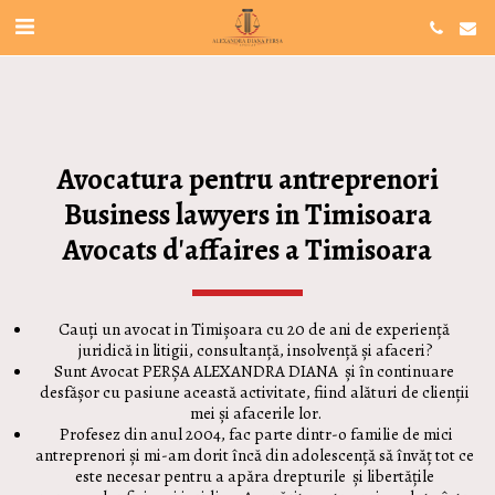
Avocatura pentru antreprenori
Business lawyers in Timisoara
Avocats d'affaires a Timisoara
Cauți un avocat in Timișoara cu 20 de ani de experiență 
juridică in litigii, consultanță, insolvență și afaceri?
Sunt Avocat PERȘA ALEXANDRA DIANA  și în continuare 
desfășor cu pasiune această activitate, fiind alături de clienții 
mei și afacerile lor.
 Profesez din anul 2004, fac parte dintr-o familie de mici 
antreprenori și mi-am dorit încă din adolescență să învăț tot ce 
este necesar pentru a apăra drepturile  și libertățile 